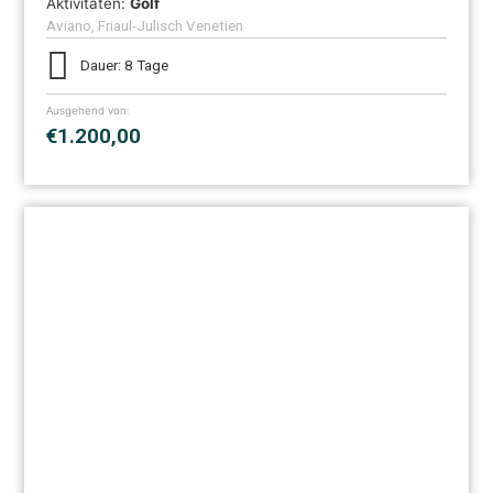
Aktivitäten:
Golf
Aviano, Friaul-Julisch Venetien
Dauer: 8 Tage
Ausgehend von:
€1.200,00