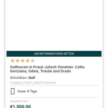
UM INFORMATIONEN BITTEN
★
★
★
★
★
Golftouren in Friaul-Julisch Venetien: Collio
Goriziano, Udine, Trieste und Grado
Aktivitäten:
Golf
Fagagna, Friaul-Julisch Venetien
Dauer: 8 Tage
Ausgehend von:
€1.500,00