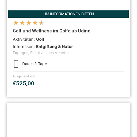
UM INFORMATIONEN BITTEN
★
★
★
★
★
Golf und Wellness im Golfclub Udine
Aktivitäten:
Golf
Interessen:
Entgiftung & Natur
Fagagna, Friaul-Julisch Venetien
Dauer: 3 Tage
Ausgehend von:
€525,00