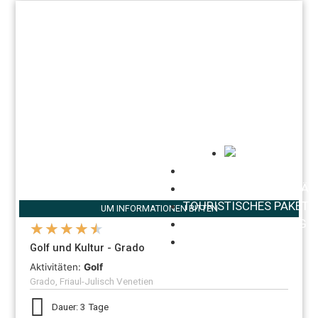
STARTSEITE
HOTELS UND FERIENHÄU
TOURISTISCHES PAKET
UM INFORMATIONEN BITTEN
TÄGLICHE ERFAHRUNG
★
★
★
★
★
KONTAKT
Golf und Kultur - Grado
Aktivitäten:
Golf
Grado, Friaul-Julisch Venetien
Dauer: 3 Tage