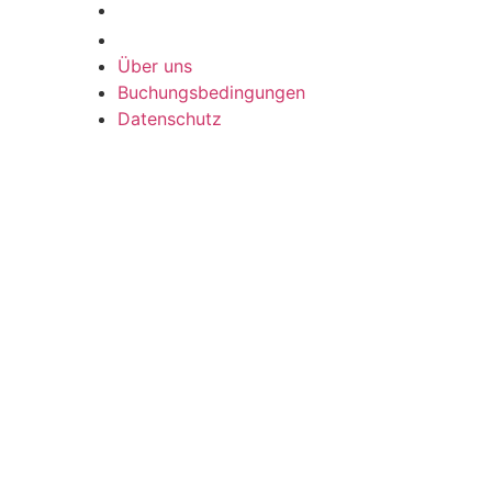
Buchungsbedingungen
Datenschutz
Über uns
Buchungsbedingungen
Datenschutz
Das Projekt wurde mit Hilfe von
regionalen Beiträgen realisiert.
Weitere
Informationen