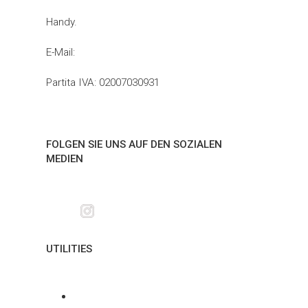
Handy.
+39 375 5197258
E-Mail:
info@italytripidea.com
Partita IVA: 02007030931
FOLGEN SIE UNS AUF DEN SOZIALEN
MEDIEN
UTILITIES
Über uns