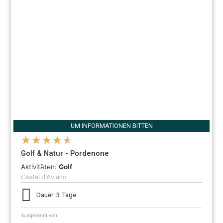
UM INFORMATIONEN BITTEN
★
★
★
★
★
Golf & Natur - Pordenone
Aktivitäten:
Golf
Castel d'Aviano
Dauer: 3 Tage
Ausgehend von: