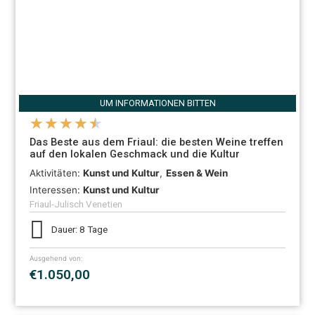
UM INFORMATIONEN BITTEN
★
★
★
★
★
Das Beste aus dem Friaul: die besten Weine treffen
auf den lokalen Geschmack und die Kultur
Aktivitäten:
Kunst und Kultur
,
Essen & Wein
Interessen:
Kunst und Kultur
Friaul-Julisch Venetien
Dauer: 8 Tage
Ausgehend von:
€1.050,00