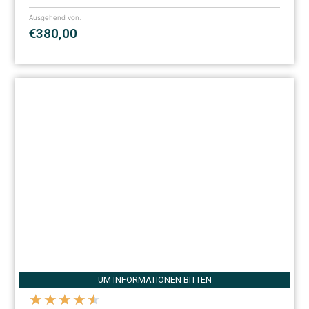
Ausgehend von:
€380,00
UM INFORMATIONEN BITTEN
★
★
★
★
★