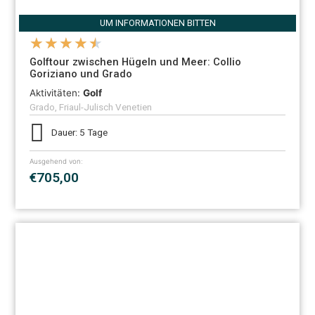
UM INFORMATIONEN BITTEN
★
★
★
★
★
Golftour zwischen Hügeln und Meer: Collio
Goriziano und Grado
Aktivitäten:
Golf
Grado, Friaul-Julisch Venetien
Dauer: 5 Tage
Ausgehend von:
€705,00