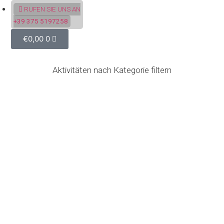
RUFEN SIE UNS AN
+39 375 5197258
€
0,00
0
Aktivitäten nach Kategorie filtern