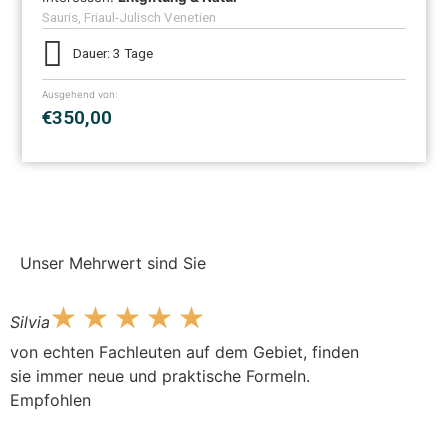
Sauris, Friaul-Julisch Venetien
Dauer: 3 Tage
Ausgehend von:
€350,00
Weitere Produkte hochladen
Unser Mehrwert sind Sie
☆
☆
☆
☆
☆
☆
Silvia
Mario
von echten Fachleuten auf dem Gebiet, finden
Ausgezei
sie immer neue und praktische Formeln.
definitiv
Empfohlen