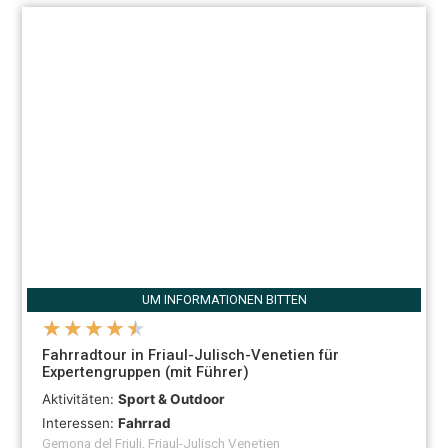
UM INFORMATIONEN BITTEN
★
★
★
★
★
Fahrradtour in Friaul-Julisch-Venetien für
Expertengruppen (mit Führer)
Aktivitäten:
Sport & Outdoor
Interessen:
Fahrrad
Gemona del Friuli, Friaul-Julisch Venetien