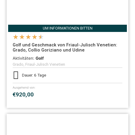
UM INFORMATIONEN BITTEN
★
★
★
★
★
Golf und Geschmack von Friaul-Julisch Venetien:
Grado, Collio Goriziano und Udine
Aktivitäten:
Golf
Grado, Friaul-Julisch Venetien
Dauer: 6 Tage
Ausgehend von:
€920,00