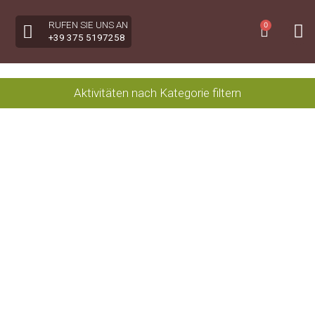
RUFEN SIE UNS AN
0
+39 375 5197258
Aktivitäten nach Kategorie filtern