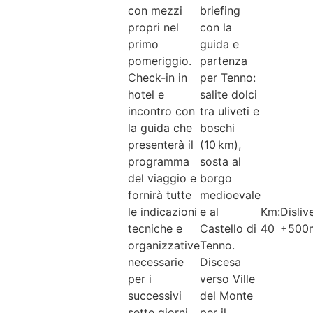
con mezzi
briefing
propri nel
con la
primo
guida e
pomeriggio.
partenza
Check-in in
per Tenno:
hotel e
salite dolci
incontro con
tra uliveti e
la guida che
boschi
presenterà il
(10 km),
programma
sosta al
del viaggio e
borgo
fornirà tutte
medioevale
le indicazioni
e al
Km:
Dislive
tecniche e
Castello di
40
+500
organizzative
Tenno.
necessarie
Discesa
per i
verso Ville
successivi
del Monte
sette giorni.
per il