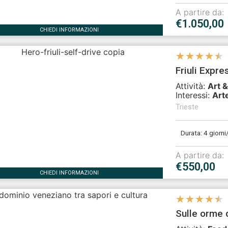
A partire da:
€1.050,00
CHIEDI INFORMAZIONI
★
★
★
★
★
Friuli Expre
Attività:
Art &
Interessi:
Art
Trieste
Durata: 4 giorni
A partire da:
€550,00
CHIEDI INFORMAZIONI
★
★
★
★
★
Sulle orme 