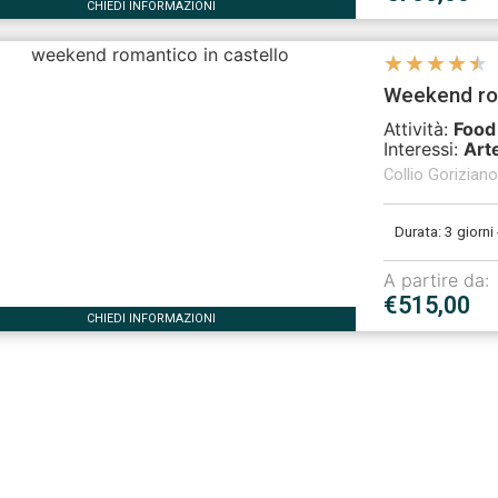
CHIEDI INFORMAZIONI
★
★
★
★
★
Weekend roma
Attività:
Food
Interessi:
Art
Collio Gorizian
Durata: 3 giorni 
A partire da:
€515,00
CHIEDI INFORMAZIONI
Carica più prodot