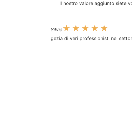
Il nostro valore aggiunto siete v
☆
☆
☆
☆
☆
Silvia
gezia di veri professionisti nel sett