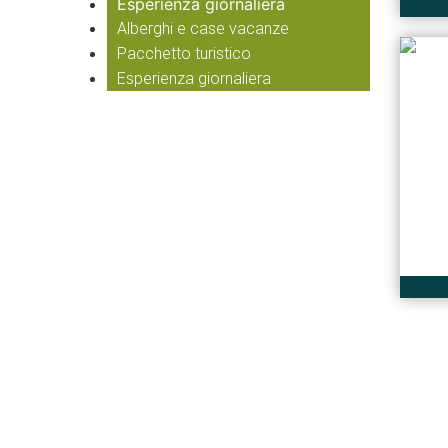
Esperienza giornaliera
Alberghi e case vacanze
Pacchetto turistico
Esperienza giornaliera