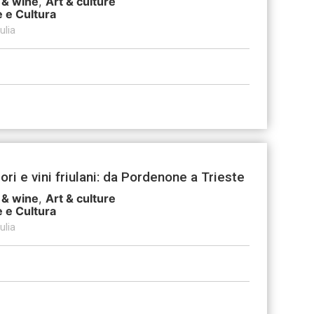
 & wine
,
Art & culture
e e Cultura
ulia
ori e vini friulani: da Pordenone a Trieste
 & wine
,
Art & culture
e e Cultura
ulia