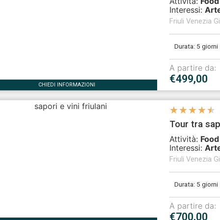
Attività:
Food
Interessi:
Art
Friuli Venezia Gi
Durata: 5 giorni
A partire da:
€499,00
CHIEDI INFORMAZIONI
★
★
★
★
★
Tour tra sap
Attività:
Food
Interessi:
Art
Friuli Venezia Gi
Durata: 5 giorni
A partire da:
€700,00