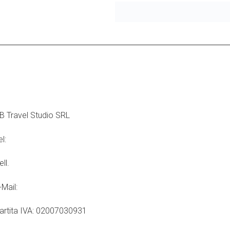
ONTATTI
B Travel Studio SRL
el:
+39 0434 934 074
ell.
+39 375 5197258
-Mail:
info@italytripidea.com
artita IVA: 02007030931