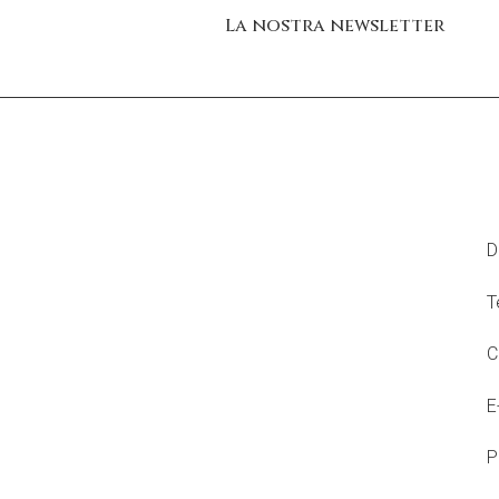
La nostra newsletter
C
D
T
C
E
P