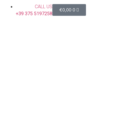
CALL US
€
0,00
0
+39 375 5197258