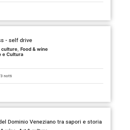
ss - self drive
 culture
,
Food & wine
e e Cultura
/3 notti
del Dominio Veneziano tra sapori e storia