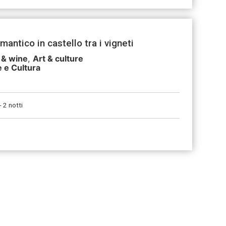
ntico in castello tra i vigneti
 & wine
,
Art & culture
e e Cultura
o
- 2 notti
ti