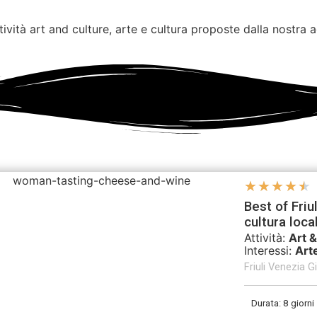
ività art and culture, arte e cultura proposte dalla nostra ag
★
★
★
★
★
Best of Friul
cultura loca
Attività:
Art &
Interessi:
Art
Friuli Venezia Gi
Durata: 8 giorni